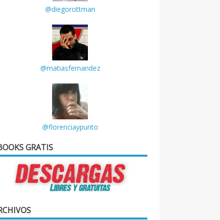
@diegorottman
@matiasfernandez
@florenciaypunto
BOOKS GRATIS
RCHIVOS