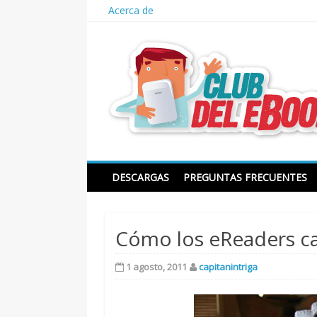
Skip
Acerca de
to
content
Club del ebook
DESCARGAS
PREGUNTAS FRECUENTES
Cómo los eReaders ca
1 agosto, 2011
capitanintriga