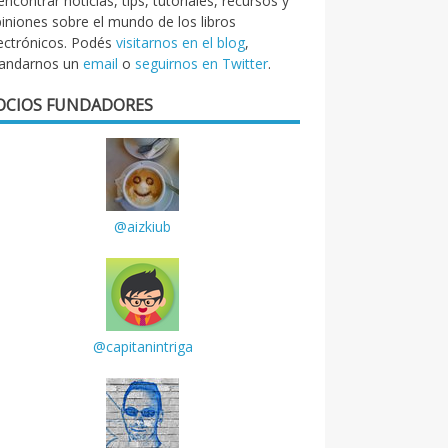
encontrar noticias, tips, tutoriales, recursos y
iniones sobre el mundo de los libros
ectrónicos. Podés
visitarnos en el blog
,
andarnos un
email
o
seguirnos en Twitter
.
OCIOS FUNDADORES
@aizkiub
@capitanintriga