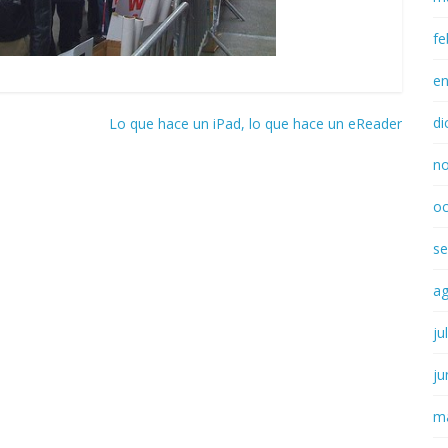
fe
e
di
Lo que hace un iPad, lo que hace un eReader
n
oc
se
a
ju
ju
m