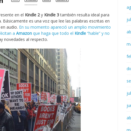
a
resente en el
Kindle 2
y
Kindle 3
también resulta ideal para
ju
. Básicamente es una voz que lee las palabras escritas en
n en audio.
En su momento apareció un amplio movimiento
ab
licitan a
Amazon
que haga que todo el
Kindle
“hable” y no
ay novedades al respecto.
m
fe
di
se
ju
ju
ab
m