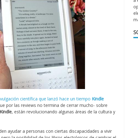
a 
op
el
m
S
divulgación científica que lanzó hace un tiempo
Kindle
que por las reviews no termina de cerrar mucho- sobre
Kindle
, están revolucionando algunas áreas de la cultura y
en ayudar a personas con ciertas discapacidades a vivir
ero la posibilidad de los libros electrónicos de cambiar el