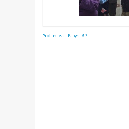
Navegación
Probamos el Papyre 6.2
de
entradas