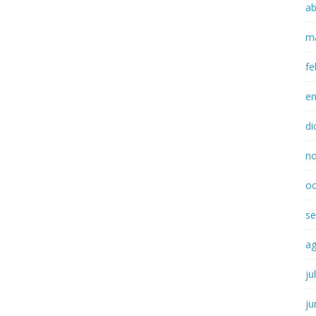
ab
m
fe
e
di
n
oc
se
a
ju
ju