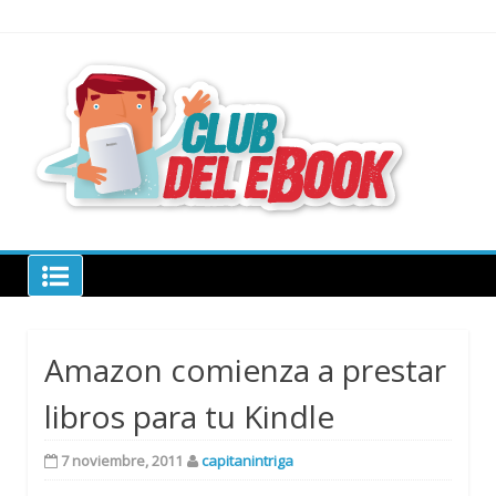
Skip
to
content
todo sobre
libros
electrónico
Club del ebook
Amazon comienza a prestar
libros para tu Kindle
7 noviembre, 2011
capitanintriga