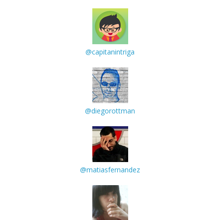
@capitanintriga
@diegorottman
@matiasfernandez