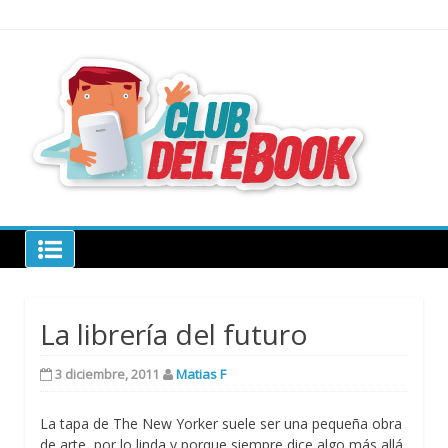
Skip
to
content
todo sobre
libros
electrónico
Club del ebook
La librería del futuro
3 diciembre, 2011
Matias F
La tapa de The New Yorker suele ser una pequeña obra
de arte, por lo linda y porque siempre dice algo más allá