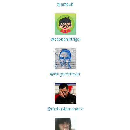
@aizkiub
@capitanintriga
@diegorottman
@matiasfernandez