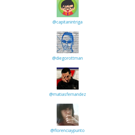
@capitanintriga
@diegorottman
@matiasfernandez
@florenciaypunto