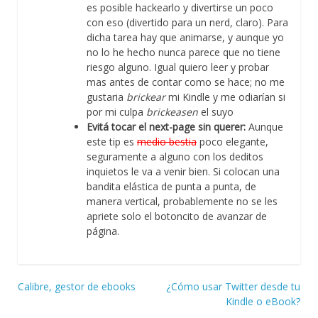
es posible hackearlo y divertirse un poco
con eso (divertido para un nerd, claro). Para
dicha tarea hay que animarse, y aunque yo
no lo he hecho nunca parece que no tiene
riesgo alguno. Igual quiero leer y probar
mas antes de contar como se hace; no me
gustaria
brickear
mi Kindle y me odiarían si
por mi culpa
brickeasen
el suyo
Evitá tocar el next-page sin querer:
Aunque
este tip es
medio bestia
poco elegante,
seguramente a alguno con los deditos
inquietos le va a venir bien. Si colocan una
bandita elástica de punta a punta, de
manera vertical, probablemente no se les
apriete solo el botoncito de avanzar de
página.
Navegación
Calibre, gestor de ebooks
¿Cómo usar Twitter desde tu
Kindle o eBook?
de