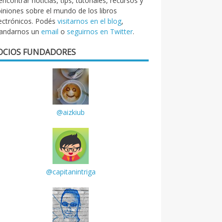
encontrar noticias, tips, tutoriales, recursos y
iniones sobre el mundo de los libros
ectrónicos. Podés
visitarnos en el blog
,
andarnos un
email
o
seguirnos en Twitter
.
OCIOS FUNDADORES
@aizkiub
@capitanintriga