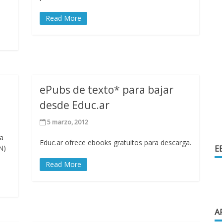
Read More
ePubs de texto* para bajar
desde Educ.ar
5 marzo, 2012
la
Educ.ar ofrece ebooks gratuitos para descarga.
N)
E
Read More
A