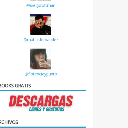
@diegorottman
@matiasfernandez
@florenciaypunto
BOOKS GRATIS
RCHIVOS