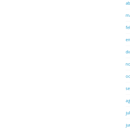
ab
m
fe
e
di
n
oc
se
a
ju
ju