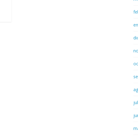
fe
e
di
n
oc
se
a
ju
ju
m