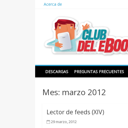
Skip
Acerca de
to
content
Club del ebook
DESCARGAS
PREGUNTAS FRECUENTES
Mes:
marzo 2012
Lector de feeds (XIV)
29 marzo, 2012