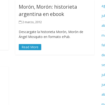
Morón, Morón: historieta
a
argentina en ebook
ju
2 marzo, 2012
ab
Descargate la historieta Morón, Morón de
m
Ángel Mosquito en formato ePub.
fe
Read More
di
se
ju
ju
ab
m