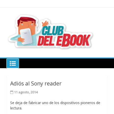
Skip
to
content
todo sobre
libros
electrónico
Club del ebook
Adiós al Sony reader
11 agosto, 2014
Se deja de fabricar uno de los dispositivos pioneros de
lectura.