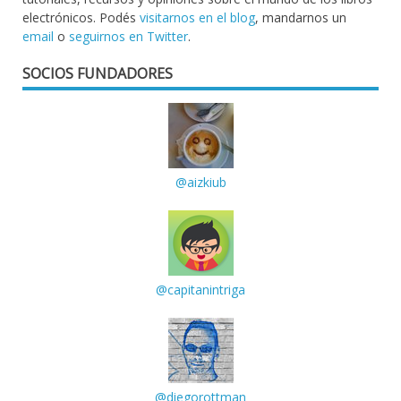
electrónicos. Podés
visitarnos en el blog
, mandarnos un
email
o
seguirnos en Twitter
.
SOCIOS FUNDADORES
@aizkiub
@capitanintriga
@diegorottman