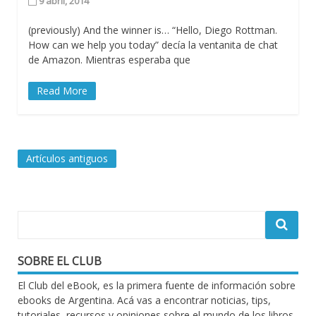
9 abril, 2014
(previously) And the winner is… “Hello, Diego Rottman.
How can we help you today” decía la ventanita de chat
de Amazon. Mientras esperaba que
Read More
Navegación
Artículos antiguos
de
entradas
SOBRE EL CLUB
El Club del eBook, es la primera fuente de información sobre
ebooks de Argentina. Acá vas a encontrar noticias, tips,
tutoriales, recursos y opiniones sobre el mundo de los libros