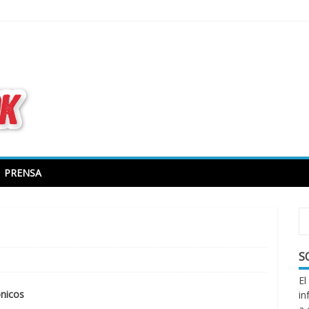
todo sobre libros electrónicos
PRENSA
S
El
ónicos
in