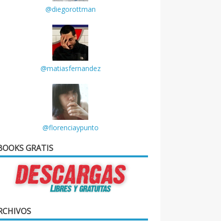
@diegorottman
@matiasfernandez
@florenciaypunto
BOOKS GRATIS
RCHIVOS