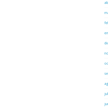
ab
m
fe
e
di
n
oc
se
a
ju
ju