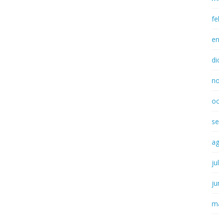
fe
e
di
n
oc
se
a
ju
ju
m