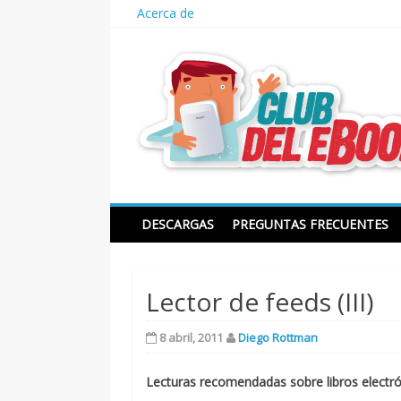
Skip
Acerca de
to
content
Club del ebook
DESCARGAS
PREGUNTAS FRECUENTES
Lector de feeds (III)
8 abril, 2011
Diego Rottman
Lecturas recomendadas sobre libros electr