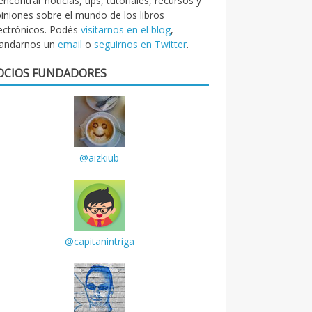
encontrar noticias, tips, tutoriales, recursos y
iniones sobre el mundo de los libros
ectrónicos. Podés
visitarnos en el blog
,
andarnos un
email
o
seguirnos en Twitter
.
OCIOS FUNDADORES
@aizkiub
@capitanintriga