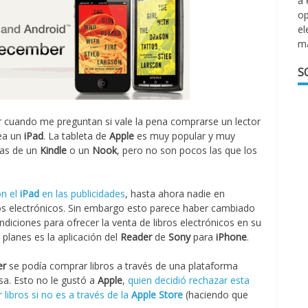
a 
op
el
m
S
 cuando me preguntan si vale la pena comprarse un lector
ea un
iPad
. La tableta de
Apple
es muy popular y muy
las de un
Kindle
o un
Nook
, pero no son pocos las que los
n el
iPad
en las publicidades
, hasta ahora nadie en
os electrónicos. Sin embargo esto parece haber cambiado
ndiciones para ofrecer la venta de libros electrónicos en su
 planes es la aplicación del
Reader
de
Sony
para
iPhone
.
er
se podía comprar libros a través de una plataforma
sa. Esto no le gustó a
Apple
,
quien decidió rechazar esta
 libros si no es a través de la
Apple Store
(haciendo que