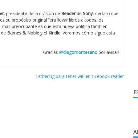
er
, presidente de la división de
Reader
de
Sony
, declaró que
 su propósito original “era llevar libros a todos los
. Lo más preocupante es que esta nueva política también
de
Barnes & Noble
y el
Kindle
. Veremos cómo sigue esta
Gracias
@diegomontesano
por avisar!
Tethering para tener wifi en tu ebook reader
E
A