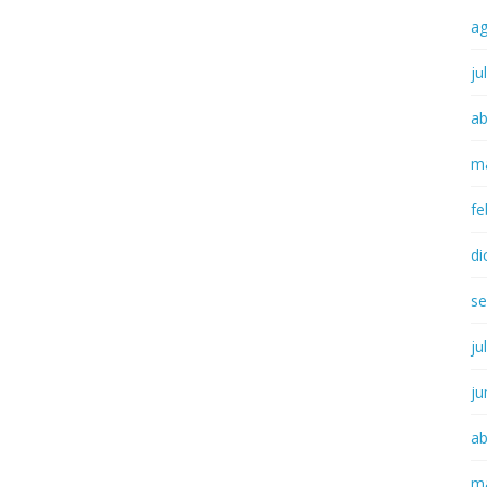
a
ju
ab
m
fe
di
se
ju
ju
ab
m