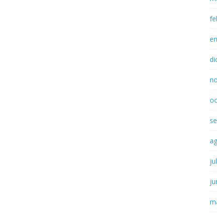
fe
e
di
n
oc
se
a
ju
ju
m