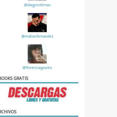
@diegorottman
@matiasfernandez
@florenciaypunto
BOOKS GRATIS
RCHIVOS