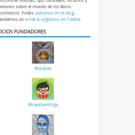
encontrar noticias, tips, tutoriales, recursos y
iniones sobre el mundo de los libros
ectrónicos. Podés
visitarnos en el blog
,
andarnos un
email
o
seguirnos en Twitter
.
OCIOS FUNDADORES
@aizkiub
@capitanintriga