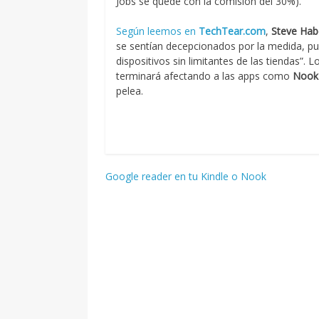
Jobs se quede con la comisión del 30%).
Según leemos en
TechTear.com
,
Steve Hab
se sentían decepcionados por la medida, pues
dispositivos sin limitantes de las tiendas”
terminará afectando a las apps como
Nook
pelea.
Navegación
Google reader en tu Kindle o Nook
de
entradas