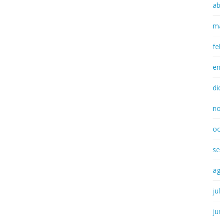
ab
m
fe
e
di
n
oc
se
a
ju
ju