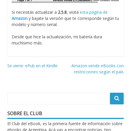
Si necesitás actualizar a
2.5.8
, visitá
esta página de
Amazon
y bajate la versión que te corresponde según tu
modelo y número serial.
Desde que hice la actualización, mi batería dura
muchísimo más.
Navegación
Se viene: ePub en el Kindle
Amazon vende eBooks con
restricciones según el país
de
entradas
SOBRE EL CLUB
El Club del eBook, es la primera fuente de información sobre
ebooks de Argentina. Acá vas a encontrar noticias, tips,