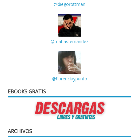
@diegorottman
@matiasfernandez
@florenciaypunto
EBOOKS GRATIS
ARCHIVOS