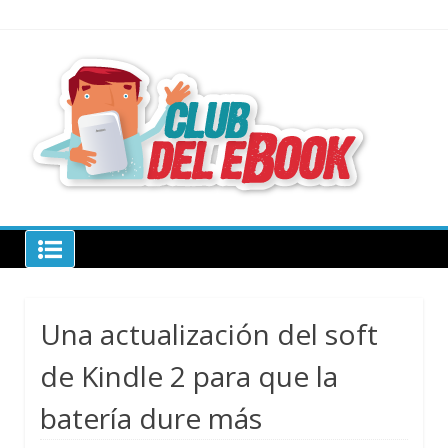
Skip
to
content
todo sobre
libros
electrónico
Club del ebook
Una actualización del soft
de Kindle 2 para que la
batería dure más