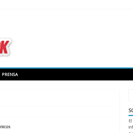
todo sobre libros electrónicos
PRENSA
S
El
ónicos
in