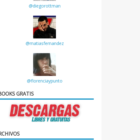
@diegorottman
@matiasfernandez
@florenciaypunto
BOOKS GRATIS
RCHIVOS