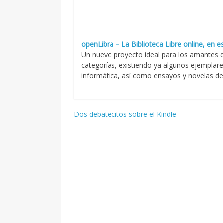
openLibra – La Biblioteca Libre online, en e
Un nuevo proyecto ideal para los amantes de
categorías, existiendo ya algunos ejemplare
informática, así como ensayos y novelas de l
Navegación
Dos debatecitos sobre el Kindle
de
entradas