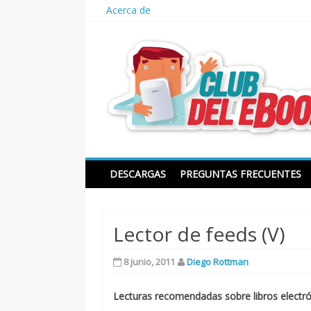
Skip
Acerca de
to
content
Club del ebook
DESCARGAS
PREGUNTAS FRECUENTES
Lector de feeds (V)
8 junio, 2011
Diego Rottman
Lecturas recomendadas sobre libros electr