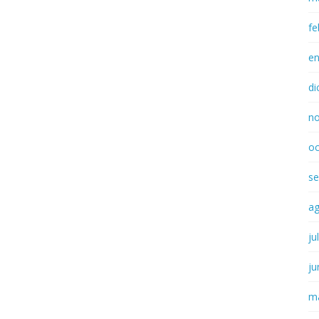
fe
e
di
n
oc
se
a
ju
ju
m