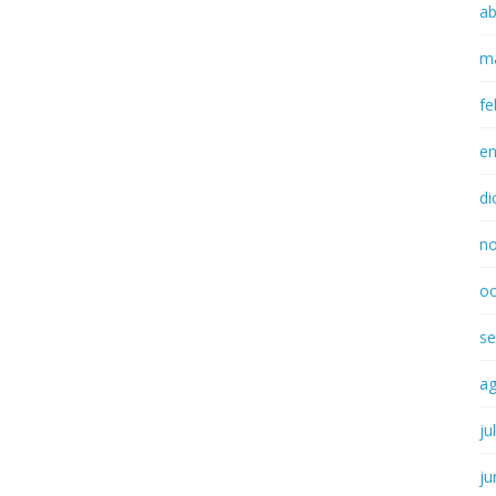
ab
m
fe
e
di
n
oc
se
a
ju
ju