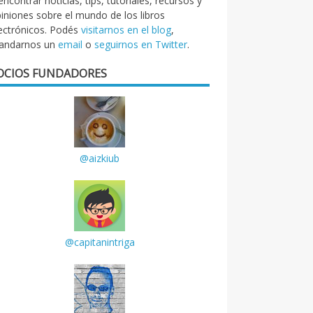
encontrar noticias, tips, tutoriales, recursos y
iniones sobre el mundo de los libros
ectrónicos. Podés
visitarnos en el blog
,
andarnos un
email
o
seguirnos en Twitter
.
OCIOS FUNDADORES
@aizkiub
@capitanintriga