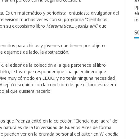
a 
op
. Es un matemático y periodista, entusiasta divulgador del
el
 televisión muchas veces con su programa “Cientificos
m
 con su exitosísimo libro
Matemática… ¿estás ahí?
que
S
encillos para chicos y jóvenes que tienen por objeto
e dejamos de lado, la abstracción.
l editor de la colección a la que pertenece el libro
ibirlo, le tuvo que responder que cualquier dinero que
a vive muy cómodo en EE.UU. y no tenía ninguna necesidad
eptó escribirlo con la condición de que el libro estuviera
do el que quisiera hacerlo.
ros que Paenza editó en la colección “Ciencia que ladra” de
s y naturales de la Universidad de Buenos Aires de forma
n se pueden ver en la entrada personal del autor en Wikipedia