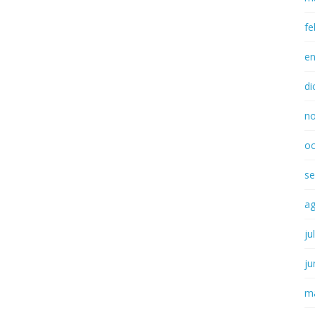
fe
e
di
n
oc
se
a
ju
ju
m