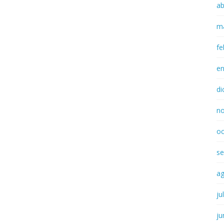
ab
m
fe
e
di
n
oc
se
a
ju
ju