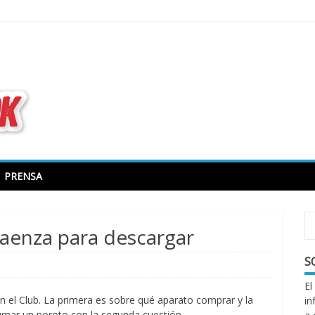
todo sobre libros electrónicos
PRENSA
Paenza para descargar
S
El
 el Club. La primera es sobre qué aparato comprar y la
in
umar un poroto con la segunda cuestión.