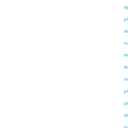
a
ju
ab
m
fe
di
se
ju
ju
ab
m