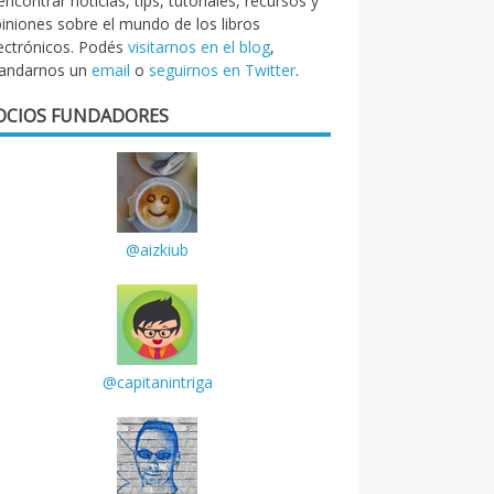
encontrar noticias, tips, tutoriales, recursos y
iniones sobre el mundo de los libros
ectrónicos. Podés
visitarnos en el blog
,
andarnos un
email
o
seguirnos en Twitter
.
OCIOS FUNDADORES
@aizkiub
@capitanintriga