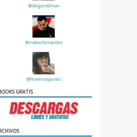
@diegorottman
@matiasfernandez
@florenciaypunto
BOOKS GRATIS
RCHIVOS