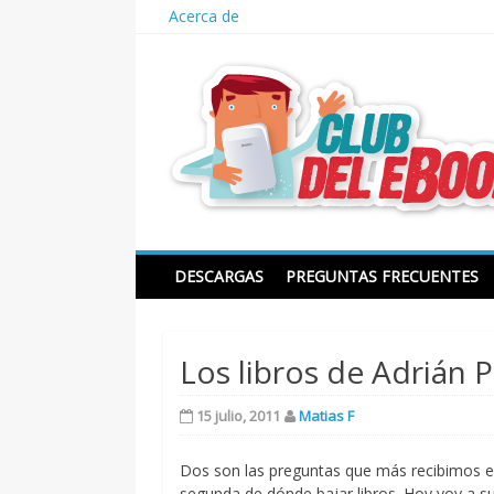
Skip
Acerca de
to
content
Club del ebook
DESCARGAS
PREGUNTAS FRECUENTES
Los libros de Adrián 
15 julio, 2011
Matias F
Dos son las preguntas que más recibimos en
segunda de dónde bajar libros. Hoy voy a s