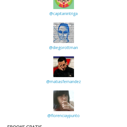
@capitanintriga
@diegorottman
@matiasfernandez
@florenciaypunto