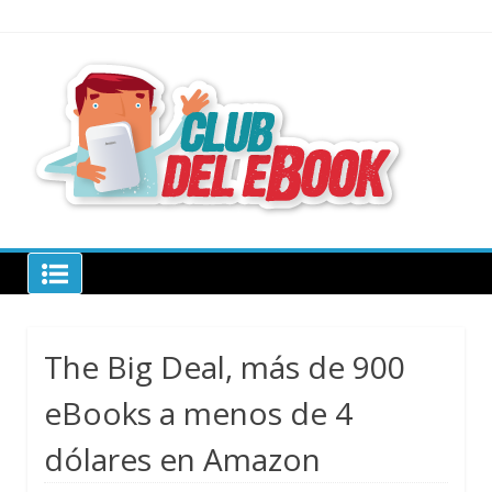
Skip
to
content
todo sobre
libros
electrónico
Club del ebook
The Big Deal, más de 900
eBooks a menos de 4
dólares en Amazon