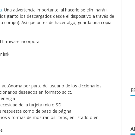
a
. Una advertencia importante: al hacerlo se eliminarán
s (tanto los descargados desde el dispositivo a través de
u compu). Así que antes de hacer algo, guardá una copia
l firmware incorpora:
r link
n autónoma por parte del usuario de los diccionarios,
E
ccionarios deseados en formato sdict.
energía
necesidad de la tarjeta micro SD
e respuesta como de paso de página
s y formas de mostrar los libros, en listado o en
A
ce