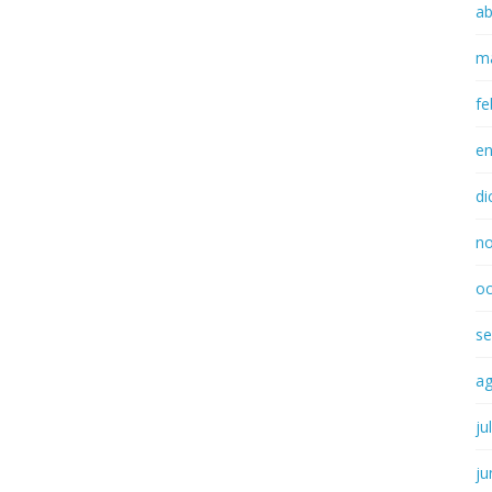
ab
m
fe
e
di
n
oc
se
a
ju
ju