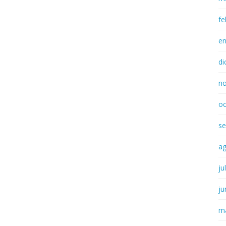
fe
e
di
n
oc
se
a
ju
ju
m