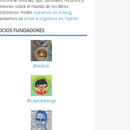
encontrar noticias, tips, tutoriales, recursos y
iniones sobre el mundo de los libros
ectrónicos. Podés
visitarnos en el blog
,
andarnos un
email
o
seguirnos en Twitter
.
OCIOS FUNDADORES
@aizkiub
@capitanintriga