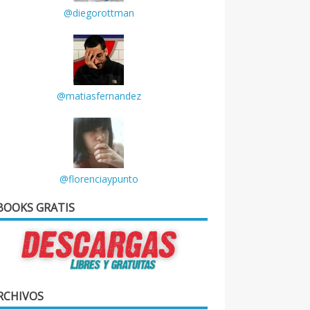
@diegorottman
@matiasfernandez
@florenciaypunto
BOOKS GRATIS
RCHIVOS