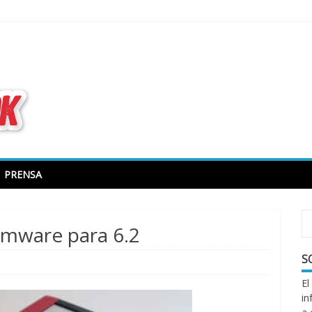
todo sobre libros electrónicos
PRENSA
irmware para 6.2
S
El
in