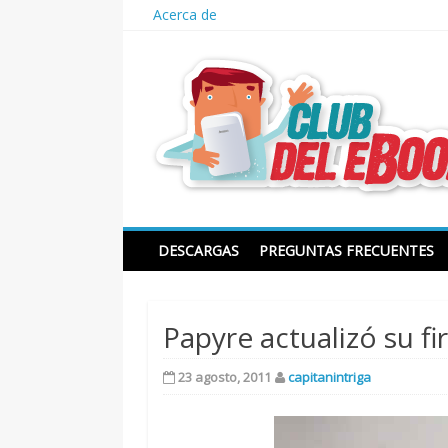
Skip
Acerca de
to
content
Club del ebook
DESCARGAS
PREGUNTAS FRECUENTES
Papyre actualizó su f
23 agosto, 2011
capitanintriga