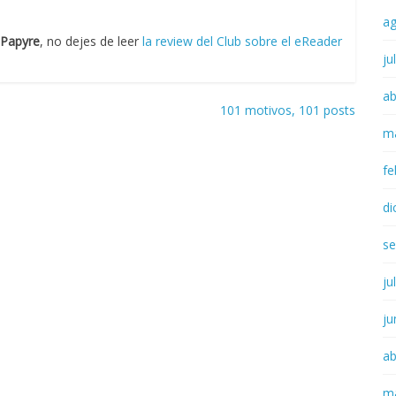
a
Papyre
, no dejes de leer
la review del Club sobre el eReader
ju
ab
101 motivos, 101 posts
m
fe
di
se
ju
ju
ab
m