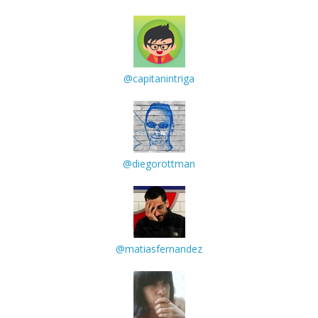
@capitanintriga
@diegorottman
@matiasfernandez