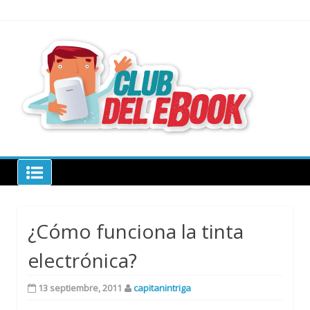
Skip
to
content
todo sobre
libros
electrónico
Club del ebook
¿Cómo funciona la tinta
electrónica?
13 septiembre, 2011
capitanintriga