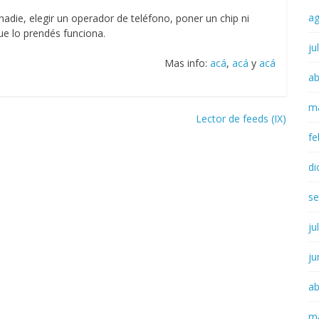
a
adie, elegir un operador de teléfono, poner un chip ni
e lo prendés funciona.
ju
Mas info:
acá
,
acá
y
acá
ab
m
Lector de feeds (IX)
fe
di
se
ju
ju
ab
m