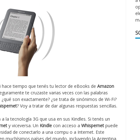
a 
op
el
m
S
 si hace tiempo que tenés tu lector de eBooks de
Amazon
 seguramente te cruzaste varias veces con las palabras
 ¿qué son exactamente? ¿se trata de sinónimos de Wi-Fi?
ispernet
? Voy a tratar de dar algunas respuestas sencillas.
 a la tecnología 3G que usa en sus Kindles. Si tenés un
rnet
y viceversa. Un
Kindle
con acceso a
Whispernet
puede
esidad de conectarlo a una compu o a Internet. Este
a en muchísimos países del mundo, incluyendo la Argentina.