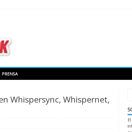
todo sobre libros electrónicos
PRENSA
a en Whispersync, Whispernet,
S
El
in