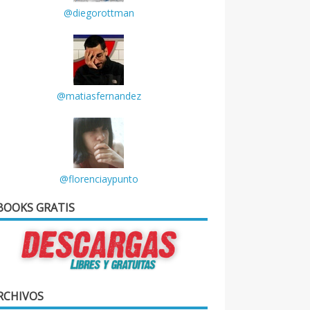
@diegorottman
@matiasfernandez
@florenciaypunto
BOOKS GRATIS
RCHIVOS