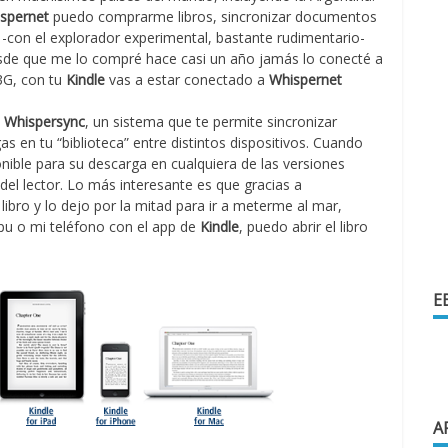
spernet
puedo comprarme libros, sincronizar documentos
 -con el explorador experimental, bastante rudimentario-
esde que me lo compré hace casi un año jamás lo conecté a
 3G, con tu
Kindle
vas a estar conectado a
Whispernet
e
Whispersync
, un sistema que te permite sincronizar
s en tu “biblioteca” entre distintos dispositivos. Cuando
onible para su descarga en cualquiera de las versiones
el lector. Lo más interesante es que gracias a
libro y lo dejo por la mitad para ir a meterme al mar,
pu o mi teléfono con el app de
Kindle
, puedo abrir el libro
E
A