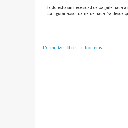
Todo esto sin necesidad de pagarle nada a n
configurar absolutamente nada. Ya desde qu
Navegación
101 motivos: libros sin fronteras
de
entradas