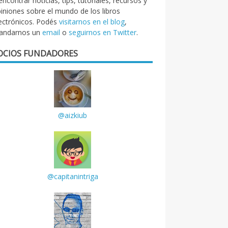
encontrar noticias, tips, tutoriales, recursos y
iniones sobre el mundo de los libros
ectrónicos. Podés
visitarnos en el blog
,
andarnos un
email
o
seguirnos en Twitter
.
OCIOS FUNDADORES
@aizkiub
@capitanintriga