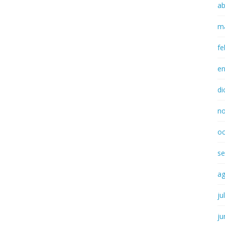
ab
m
fe
e
di
n
oc
se
a
ju
ju