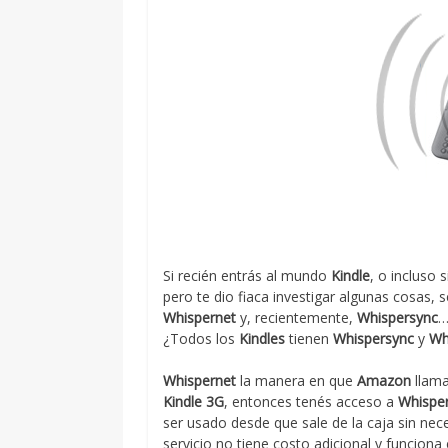
Si recién entrás al mundo
Kindle
, o incluso
pero te dio fiaca investigar algunas cosas,
Whispernet
y, recientemente,
Whispersync
…
¿Todos los
Kindles
tienen
Whispersync
y
Wh
Whispernet
la manera en que
Amazon
llama
Kindle 3G
, entonces tenés acceso a
Whispe
ser usado desde que sale de la caja sin nec
servicio no tiene costo adicional y funcion