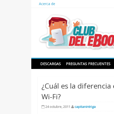
Skip
Acerca de
to
content
Club del ebook
DESCARGAS
PREGUNTAS FRECUENTES
¿Cuál es la diferenci
Wi-Fi?
24 octubre, 2011
capitanintriga