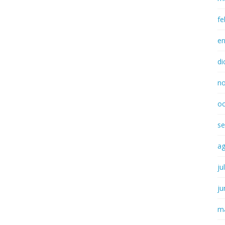
fe
e
di
n
oc
se
a
ju
ju
m