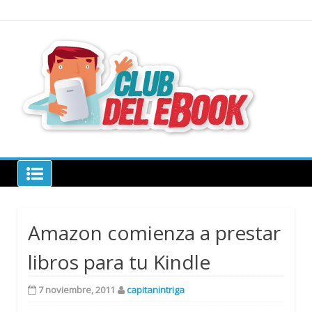
Skip
to
content
todo sobre
libros
electrónico
Club del ebook
Amazon comienza a prestar
libros para tu Kindle
7 noviembre, 2011
capitanintriga