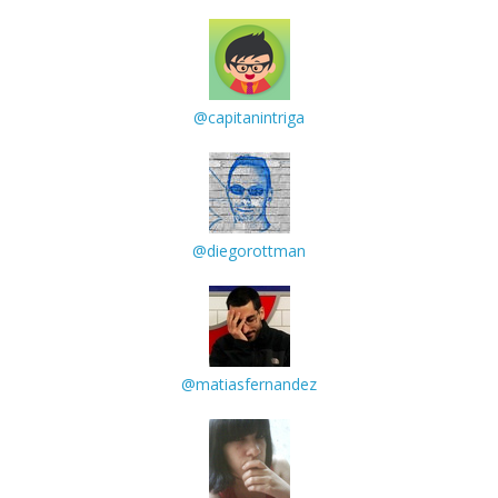
@capitanintriga
@diegorottman
@matiasfernandez