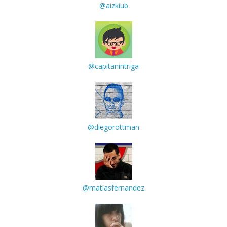
@aizkiub
@capitanintriga
@diegorottman
@matiasfernandez