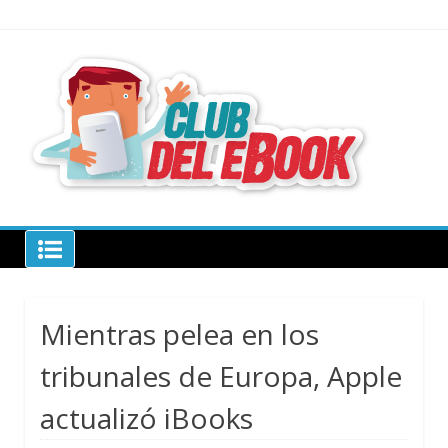
Skip
to
content
todo sobre
libros
electrónico
Club del ebook
Mientras pelea en los
tribunales de Europa, Apple
actualizó iBooks