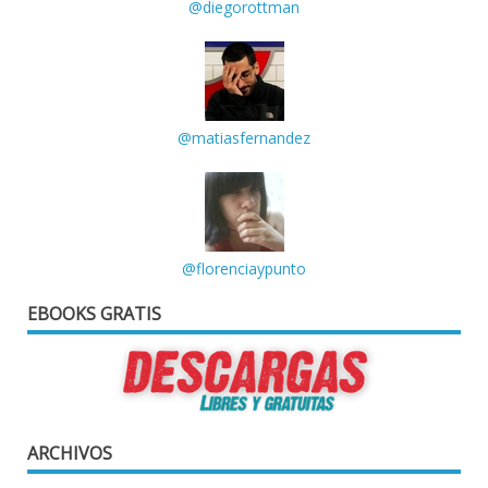
@diegorottman
@matiasfernandez
@florenciaypunto
EBOOKS GRATIS
ARCHIVOS