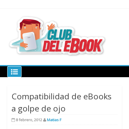
Skip
to
content
todo sobre
libros
electrónico
Club del ebook
Compatibilidad de eBooks
a golpe de ojo
8 febrero, 2012
Matias F