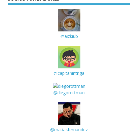
@aizkiub
@capitanintriga
@diegorottman
@matiasfernandez