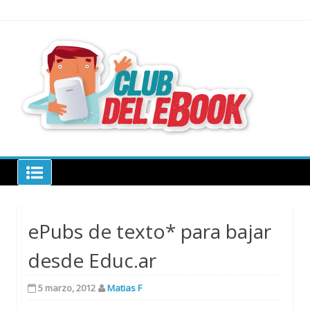
Skip
to
content
todo sobre
libros
electrónico
Club del ebook
ePubs de texto* para bajar
desde Educ.ar
5 marzo, 2012
Matias F