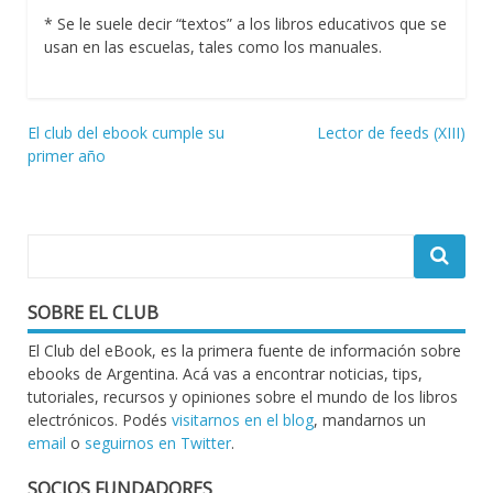
* Se le suele decir “textos” a los libros educativos que se
usan en las escuelas, tales como los manuales.
Navegación
El club del ebook cumple su
Lector de feeds (XIII)
primer año
de
entradas
SOBRE EL CLUB
El Club del eBook, es la primera fuente de información sobre
ebooks de Argentina. Acá vas a encontrar noticias, tips,
tutoriales, recursos y opiniones sobre el mundo de los libros
electrónicos. Podés
visitarnos en el blog
, mandarnos un
email
o
seguirnos en Twitter
.
SOCIOS FUNDADORES