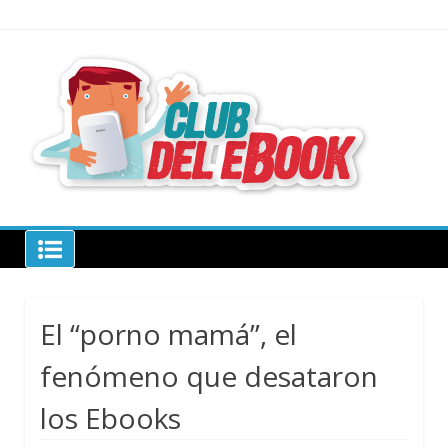
Skip
to
content
todo sobre
libros
electrónico
Club del ebook
El “porno mamá”, el
fenómeno que desataron
los Ebooks