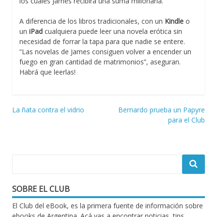
los cuales James recibirá una suma millonaria.
A diferencia de los libros tradicionales, con un
Kindle
o
un
iPad
cualquiera puede leer una novela erótica sin
necesidad de forrar la tapa para que nadie se entere.
“Las novelas de James consiguen volver a encender un
fuego en gran cantidad de matrimonios”, aseguran.
Habrá que leerlas!
Navegación
La ñata contra el vidrio
Bernardo prueba un Papyre
para el Club
de
entradas
SOBRE EL CLUB
El Club del eBook, es la primera fuente de información sobre
ebooks de Argentina. Acá vas a encontrar noticias, tips,