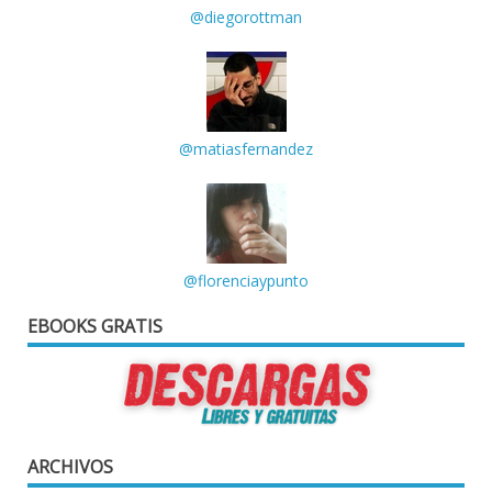
@diegorottman
@matiasfernandez
@florenciaypunto
EBOOKS GRATIS
ARCHIVOS