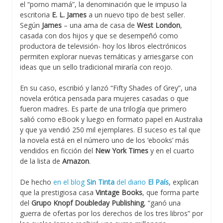
el “porno mamá”, la denominación que le impuso la
escritoria
E. L. James
a un nuevo tipo de best seller.
Según
James
– una ama de casa de
West London
,
casada con dos hijos y que se desempeñó como
productora de televisión- hoy los libros electrónicos
permiten explorar nuevas temáticas y arriesgarse con
ideas que un sello tradicional miraría con reojo.
En su caso, escribió y lanzó “Fifty Shades of Grey”, una
novela erótica pensada para mujeres casadas o que
fueron madres. Es parte de una trilogía que primero
salió como eBook y luego en formato papel en Australia
y que ya vendió 250 mil ejemplares. El suceso es tal que
la novela está en el número uno de los ‘ebooks’ más
vendidos en ficción del
New York Times
y en el cuarto
de la lista de
Amazon
.
De hecho
en el blog
Sin Tinta
del diario
El País
, explican
que la prestigiosa casa
Vintage Books
, que forma parte
del
Grupo Knopf Doubleday Publishing
, “ganó una
guerra de ofertas por los derechos de los tres libros” por