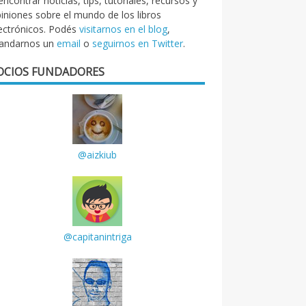
encontrar noticias, tips, tutoriales, recursos y
iniones sobre el mundo de los libros
ectrónicos. Podés
visitarnos en el blog
,
andarnos un
email
o
seguirnos en Twitter
.
OCIOS FUNDADORES
@aizkiub
@capitanintriga