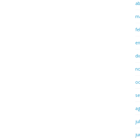
ab
m
fe
e
di
n
oc
se
a
ju
ju