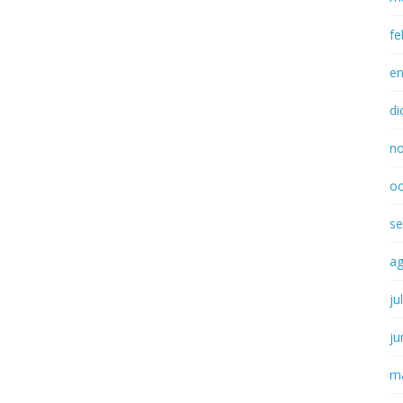
fe
e
di
n
oc
se
a
ju
ju
m