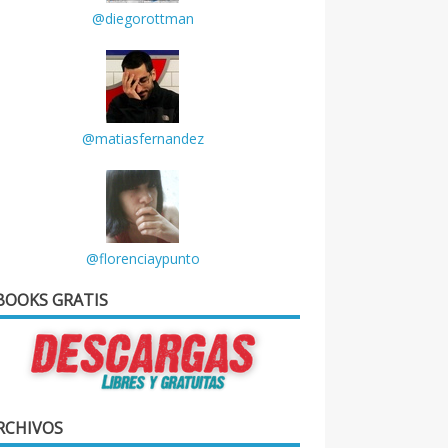
@diegorottman
@matiasfernandez
@florenciaypunto
BOOKS GRATIS
RCHIVOS