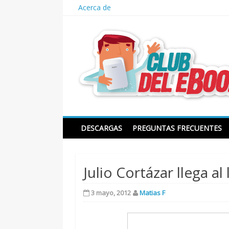
Skip
Acerca de
to
content
Club del ebook
DESCARGAS
PREGUNTAS FRECUENTES
Julio Cortázar llega al
3 mayo, 2012
Matias F