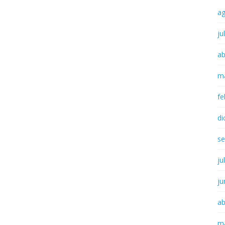
a
ju
ab
m
fe
di
se
ju
ju
ab
m