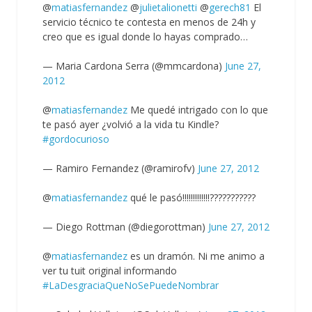
@
matiasfernandez
@
julietalionetti
@
gerech81
El
servicio técnico te contesta en menos de 24h y
creo que es igual donde lo hayas comprado…
— Maria Cardona Serra (@mmcardona)
June 27,
2012
@
matiasfernandez
Me quedé intrigado con lo que
te pasó ayer ¿volvió a la vida tu Kindle?
#gordocurioso
— Ramiro Fernandez (@ramirofv)
June 27, 2012
@
matiasfernandez
qué le pasó!!!!!!!!!!!!!???????????
— Diego Rottman (@diegorottman)
June 27, 2012
@
matiasfernandez
es un dramón. Ni me animo a
ver tu tuit original informando
#LaDesgraciaQueNoSePuedeNombrar