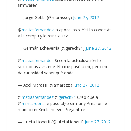
firmware?
— Jorge Gobbi (@morrissey)
June 27, 2012
@
matiasfernandez
la apocalipsis! Y si lo conectás
a la compu y le reinstalás?
— Germán Echeverría (@gerech81)
June 27, 2012
@
matiasfernandez
Si con la actualización lo
solucionas avisame. No me pasó a mí, pero me
da curiosidad saber qué onda.
— Axel Marazzi (@amarazzi)
June 27, 2012
@
matiasfernandez
@
gerech81
Creo que a
@
mmcardona
le pasó algo similar y Amazon le
mandó un Kindle nuevo. Preguntale.
— Julieta Lionetti (@JulietaLionetti)
June 27, 2012