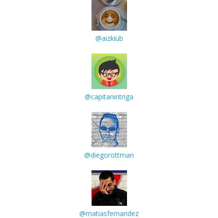
@aizkiub
@capitanintriga
@diegorottman
@matiasfernandez