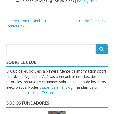
— Soledad Vallejos (@SoleVallejos)
June 27, 2012
Navegación
Le regalaron un kindle a
Lector de feeds (XVI)
Daniel Link
de
entradas
SOBRE EL CLUB
El Club del eBook, es la primera fuente de información sobre
ebooks de Argentina. Acá vas a encontrar noticias, tips,
tutoriales, recursos y opiniones sobre el mundo de los libros
electrónicos. Podés
visitarnos en el blog
, mandarnos un
email
o
seguirnos en Twitter
.
SOCIOS FUNDADORES