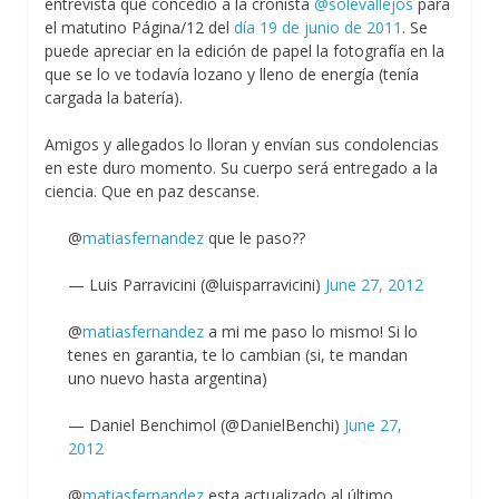
entrevista que concedió a la cronista
@solevallejos
para
el matutino Página/12 del
día 19 de junio de 2011
. Se
puede apreciar en la edición de papel la fotografía en la
que se lo ve todavía lozano y lleno de energía (tenía
cargada la batería).
Amigos y allegados lo lloran y envían sus condolencias
en este duro momento. Su cuerpo será entregado a la
ciencia. Que en paz descanse.
@
matiasfernandez
que le paso??
— Luis Parravicini (@luisparravicini)
June 27, 2012
@
matiasfernandez
a mi me paso lo mismo! Si lo
tenes en garantia, te lo cambian (si, te mandan
uno nuevo hasta argentina)
— Daniel Benchimol (@DanielBenchi)
June 27,
2012
@
matiasfernandez
esta actualizado al último