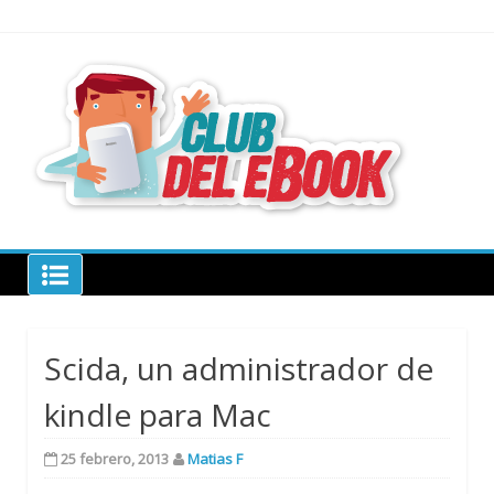
Skip
to
content
todo sobre
libros
electrónico
Club del ebook
Scida, un administrador de
kindle para Mac
25 febrero, 2013
Matias F