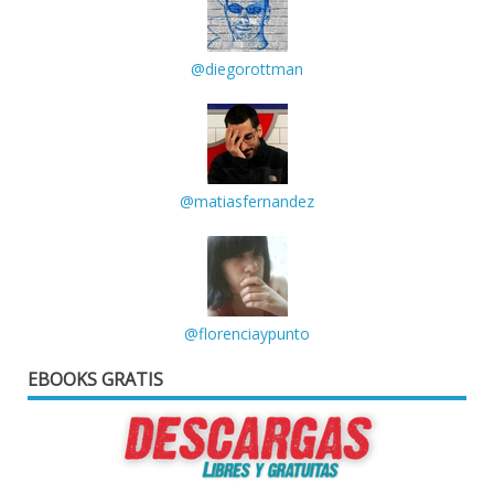
@diegorottman
@matiasfernandez
@florenciaypunto
EBOOKS GRATIS