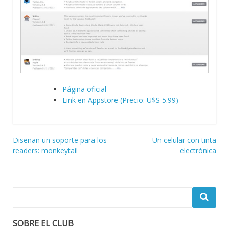
Página oficial
Link en Appstore (Precio: U$S 5.99)
Navegación
Diseñan un soporte para los
Un celular con tinta
readers: monkeytail
electrónica
de
entradas
SOBRE EL CLUB