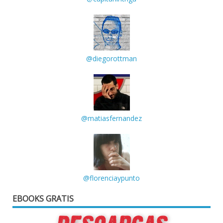
@diegorottman
@matiasfernandez
@florenciaypunto
EBOOKS GRATIS