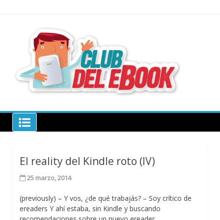
Skip
to
content
todo sobre
libros
electrónico
Club del ebook
El reality del Kindle roto (IV)
25 marzo, 2014
(previously) – Y vos, ¿de qué trabajás? – Soy crítico de
ereaders Y ahí estaba, sin Kindle y buscando
recomendaciones sobre un nuevo ereader.