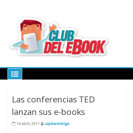
Skip
to
content
todo sobre
libros
electrónico
Club del ebook
Las conferencias TED
lanzan sus e-books
14 abril, 2011
capitanintriga