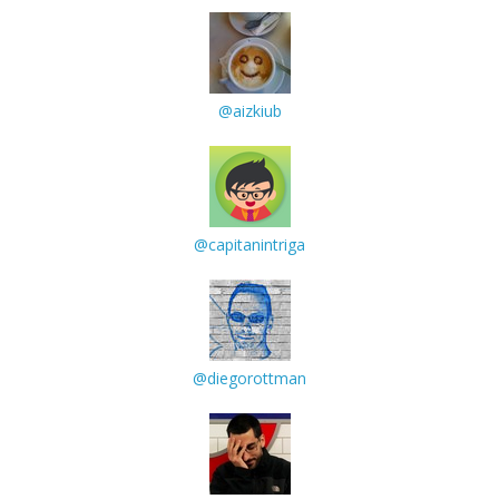
@aizkiub
@capitanintriga
@diegorottman