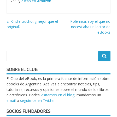
2.99 y
están en
Amazon
.
Navegación
El Kindle trucho, ¿mejor que el
Polémica: soy el que no
original?
necesitaba un lector de
de
eBooks
entradas
SOBRE EL CLUB
El Club del eBook, es la primera fuente de información sobre
ebooks de Argentina. Acá vas a encontrar noticias, tips,
tutoriales, recursos y opiniones sobre el mundo de los libros
electrónicos. Podés
visitarnos en el blog
, mandarnos un
email
o
seguirnos en Twitter
.
SOCIOS FUNDADORES