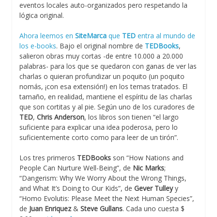
eventos locales auto-organizados pero respetando la
lógica original.
Ahora leemos en
SiteMarca
que
TED
entra al mundo de
los e-books
. Bajo el original nombre de
TEDBooks
,
salieron obras muy cortas -de entre 10.000 a 20.000
palabras- para los que se quedaron con ganas de ver las
charlas o quieran profundizar un poquito (un poquito
nomás, ¡con esa extensión!) en los temas tratados. El
tamaño, en realidad, mantiene el espíritu de las charlas
que son cortitas y al pie. Según uno de los curadores de
TED
,
Chris Anderson
, los libros son tienen “el largo
suficiente para explicar una idea poderosa, pero lo
suficientemente corto como para leer de un tirón”.
Los tres primeros
TEDBooks
son “How Nations and
People Can Nurture Well-Being”, de
Nic Marks
;
“Dangerism: Why We Worry About the Wrong Things,
and What It’s Doing to Our Kids”, de
Gever Tulley
y
“Homo Evolutis: Please Meet the Next Human Species”,
de
Juan Enriquez
&
Steve Gullans
. Cada uno cuesta $