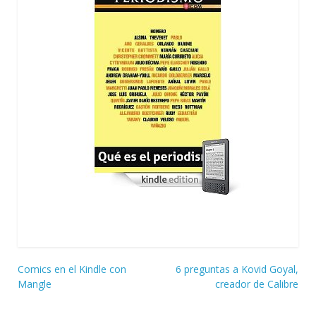
Navegación
Comics en el Kindle con
6 preguntas a Kovid Goyal,
Mangle
creador de Calibre
de
entradas