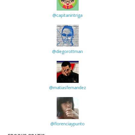
@capitanintriga
@diegorottman
@matiasfernandez
@florenciaypunto