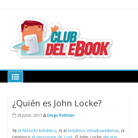
Skip
to
content
todo sobre
libros
electrónico
Club del ebook
¿Quién es John Locke?
28 junio, 2011
Diego Rottman
Ni
el filósofo británico
, ni el
botánico estadounidense
, ni
tampoco
el personaje de Lost
. El John Locke
del que