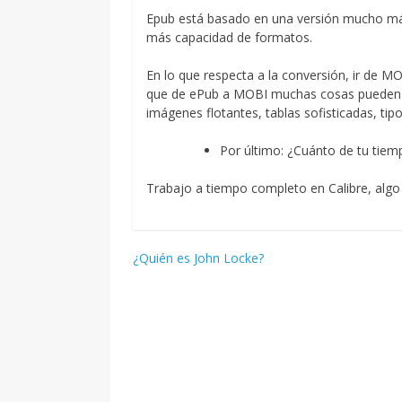
Epub está basado en una versión mucho má
más capacidad de formatos.
En lo que respecta a la conversión, ir de M
que de ePub a MOBI muchas cosas pueden p
imágenes flotantes, tablas sofisticadas, ti
Por último: ¿Cuánto de tu tiemp
Trabajo a tiempo completo en Calibre, algo
Navegación
¿Quién es John Locke?
de
entradas