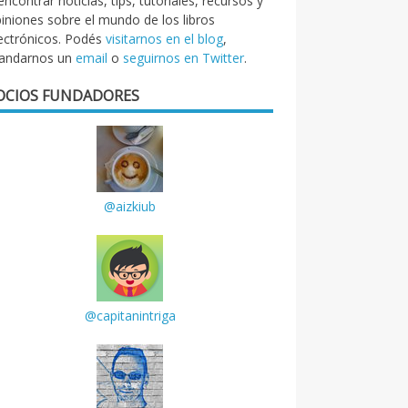
encontrar noticias, tips, tutoriales, recursos y
iniones sobre el mundo de los libros
ectrónicos. Podés
visitarnos en el blog
,
andarnos un
email
o
seguirnos en Twitter
.
OCIOS FUNDADORES
@aizkiub
@capitanintriga