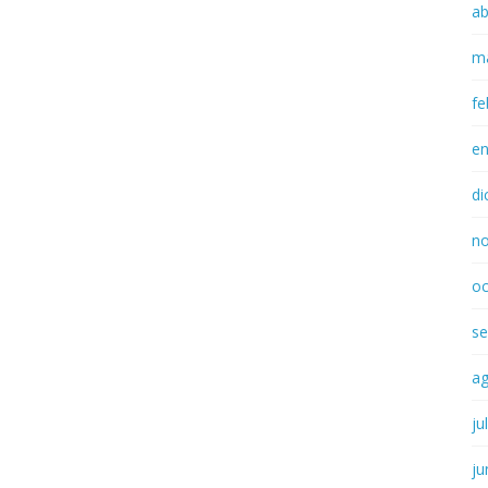
ab
m
fe
e
di
n
oc
se
a
ju
ju