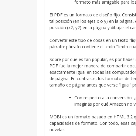
formato más amigable para los 
El PDF es un formato de diseño fijo. Consis
tal posición (en los ejes x o y) en la página,
posición (x2, y2) en la página y dibujar el car
Convertir este tipo de cosas en un texto “l
párrafo: párrafo contiene el texto “texto cua
Sobre por qué es tan popular, es por haber 
PDF fue la mejor manera de compartir docu
exactamente igual en todas las computado
de página. En contraste, los formatos de tex
tamaño de página antes que verse “igual” p
Con respecto a la conversión: 
imaginás por qué Amazon no 
MOBI es un formato basado en HTML 3.2 qu
capacidades de formato. Con todo, esas capa
novelas.