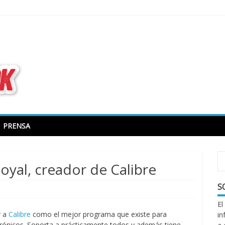
todo sobre libros electrónicos
PRENSA
oyal, creador de Calibre
S
El
r a
Calibre
como el mejor programa que existe para
in
ctrónicos. Soporta a prácticamente todos y además tiene