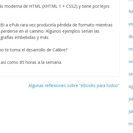
s moderna de HTML (XHTML 1 + CSS2) y tiene por lejos
fe
e
OBI a ePub rara vez produciría pérdida de formato mientras
erderse en el camino. Algunos ejemplos serían las
di
pografías embebidas y más.
n
o te toma el desarrollo de Calibre?
oc
 así como 85 horas a la semana.
se
Algunas reflexiones sobre “eBooks para todos”
a
ju
ju
m