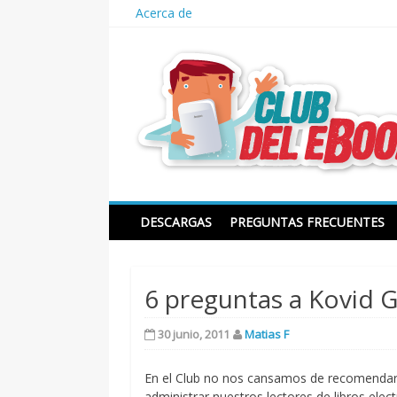
Skip
Acerca de
to
content
Club del ebook
DESCARGAS
PREGUNTAS FRECUENTES
6 preguntas a Kovid G
30 junio, 2011
Matias F
En el Club no nos cansamos de recomenda
administrar nuestros lectores de libros ele