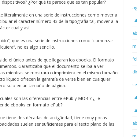
dispositivos? ¿Por qué te parece que es tan popular?
a
te literalmente en una serie de instrucciones como mover a
ju
 dibujar el carácter número 43 de la tipografía tal, mover a la
ácter cual y así.
ab
íquido”, que es una serie de instrucciones como “comenzar
m
lquiera”, no es algo sencillo.
fe
sido el único antes de que llegaran los ebooks. El formato
mentos. Garantizaba que el documento se iba a ver
di
ras mientras se mostrara o imprimiera en el mismo tamaño
to líquido ofrecen la garantía de verse bien en cualquier
se
ero solo en un tamaño de página.
ju
¿cuáles son las diferencias entre ePub y MOBI? ¿Te
vende ebooks en formato ePub?
ju
e tiene dos décadas de antigüedad, tiene muy pocas
ab
cidades suelen ser suficientes para el texto plano de las
m