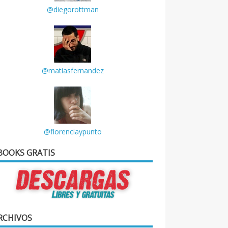
@diegorottman
@matiasfernandez
@florenciaypunto
BOOKS GRATIS
RCHIVOS