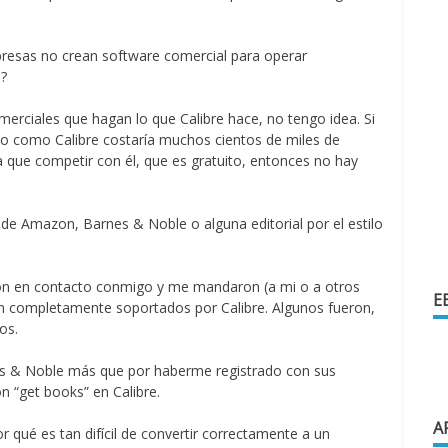
presas no crean software comercial para operar
s?
rciales que hagan lo que Calibre hace, no tengo idea. Si
algo como Calibre costaría muchos cientos de miles de
a que competir con él, que es gratuito, entonces no hay
de Amazon, Barnes & Noble o alguna editorial por el estilo
eron en contacto conmigo y me mandaron (a mi o a otros
E
an completamente soportados por Calibre. Algunos fueron,
os.
s & Noble más que por haberme registrado con sus
ón “get books” en Calibre.
A
 qué es tan difícil de convertir correctamente a un