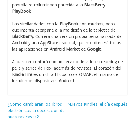
pantalla retroiluminada parecida a la
BlackBerry
PlayBook
.
Las similaridades con la
PlayBook
son muchas, pero
que intenta escaparle a la maldición de la tabletita de
BlackBerry
. Correrá una versión propia personalizada de
Android
y una
AppStore
especial, que no ofrecerá todas
las aplicaciones en
Android Market
de
Google
.
Al parecer contará con un servicio de video streaming de
pelis y series de Fox, además de revistas. El corazón del
Kindle Fire
es un chip TI dual-core OMAP, el mismo de
los últimos dispositivos
Android
.
Navegación
¿Cómo cambiarán los libros
Nuevos Kindles: el día después
electrónicos la decoración de
de
nuestras casas?
entradas