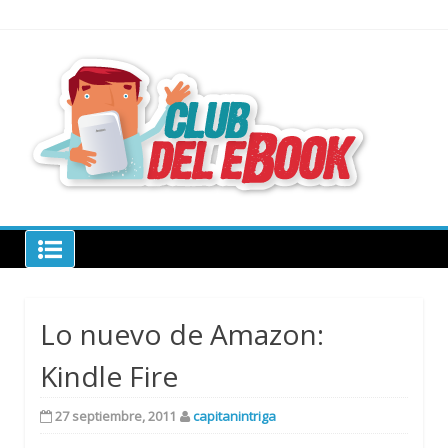
Skip
to
content
todo sobre
libros
electrónico
Club del ebook
Lo nuevo de Amazon:
Kindle Fire
27 septiembre, 2011
capitanintriga