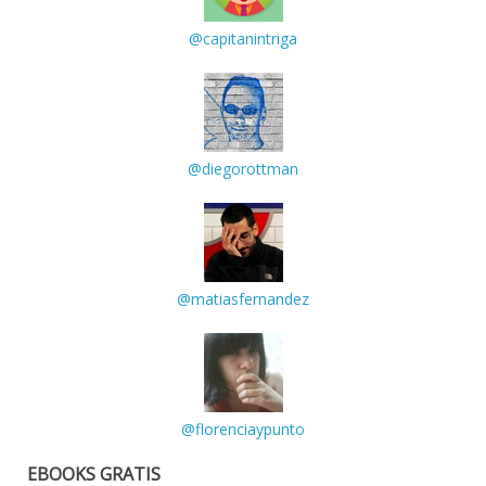
@capitanintriga
@diegorottman
@matiasfernandez
@florenciaypunto
EBOOKS GRATIS