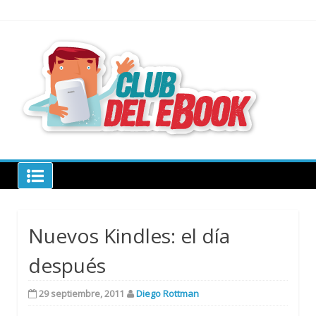
Skip
to
content
todo sobre
libros
electrónico
Club del ebook
Nuevos Kindles: el día
después
29 septiembre, 2011
Diego Rottman