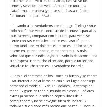
únicamente con wi-fi. Su otra virtud, centralizar los
bienes y servicios que vende Amazon en una sola
plataforma, por ahora (y no se sabe hasta cuándo)
funcionan solo para EE.UU.
– Pasando a los verdaderos ereaders, ¿cuál elegir? Ante
todo habría que ver el contraste de las nuevas pantallas
touchscreen y comparar con las otras para ver si se
pierde contraste en la lectura. En ese caso iría por el
nuevo Kindle de 79 dólares: el precio es una bicoca, y
prometen un menor peso, mejor contraste y más
velocidad que el Kindle Keyboard. Solo lo desaconsejaría
si se espera usar mucho el teclado, porque un teclado
virtual sin touchscreen es un verdadero incordio.
– Pero si el contraste de los Touch es bueno y se espera
usar Internet o bajar libros en cualquier lugar, aconsejo
optar por el modelo 3G de 150 dolares. La ventaja de
tener 3G gratis en todo el mundo vale esos 50 dólares
extras (a menos que solo se copien libros de la
computadora y no se navegue fuera del hogar). Y
todavía sigue siendo más barato que pagar 360 por un