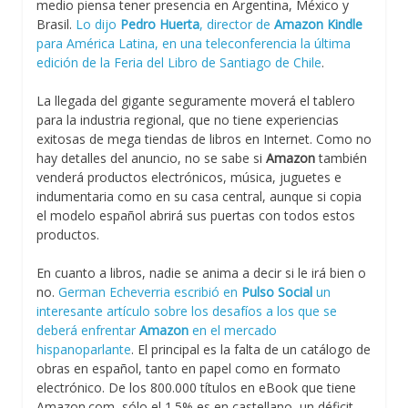
medio piensa tener presencia en Argentina, México y
Brasil.
Lo dijo
Pedro Huerta
, director de
Amazon Kindle
para América Latina, en una teleconferencia la última
edición de la Feria del Libro de Santiago de Chile
.
La llegada del gigante seguramente moverá el tablero
para la industria regional, que no tiene experiencias
exitosas de mega tiendas de libros en Internet. Como no
hay detalles del anuncio, no se sabe si
Amazon
también
venderá productos electrónicos, música, juguetes e
indumentaria como en su casa central, aunque si copia
el modelo español abrirá sus puertas con todos estos
productos.
En cuanto a libros, nadie se anima a decir si le irá bien o
no.
German Echeverria escribió en
Pulso Social
un
interesante artículo sobre los desafíos a los que se
deberá enfrentar
Amazon
en el mercado
hispanoparlante
. El principal es la falta de un catálogo de
obras en español, tanto en papel como en formato
electrónico. De los 800.000 títulos en eBook que tiene
Amazon.com, sólo el 1.5% es en castellano, un déficit