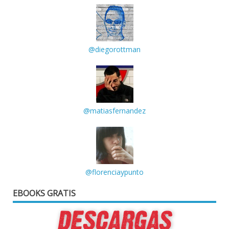
@diegorottman
@matiasfernandez
@florenciaypunto
EBOOKS GRATIS