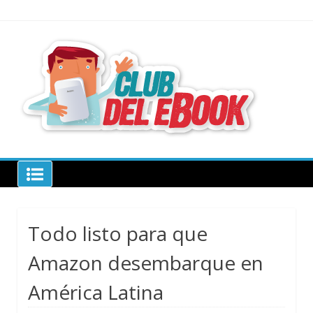
Skip
to
content
todo sobre
libros
electrónico
Club del ebook
Todo listo para que
Amazon desembarque en
América Latina