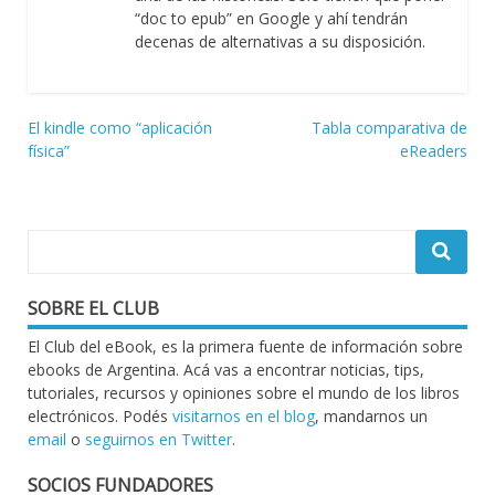
“doc to epub” en Google y ahí tendrán
decenas de alternativas a su disposición.
Navegación
El kindle como “aplicación
Tabla comparativa de
física”
eReaders
de
entradas
SOBRE EL CLUB
El Club del eBook, es la primera fuente de información sobre
ebooks de Argentina. Acá vas a encontrar noticias, tips,
tutoriales, recursos y opiniones sobre el mundo de los libros
electrónicos. Podés
visitarnos en el blog
, mandarnos un
email
o
seguirnos en Twitter
.
SOCIOS FUNDADORES