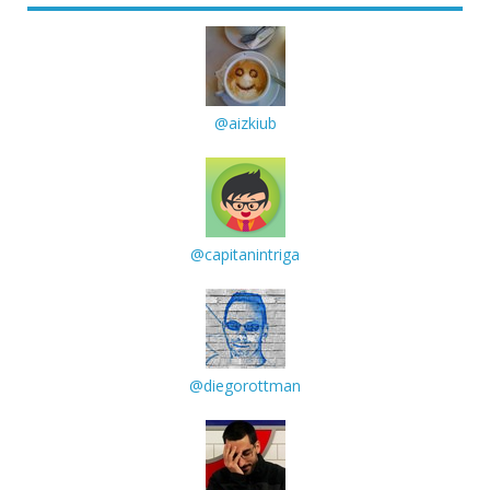
@aizkiub
@capitanintriga
@diegorottman