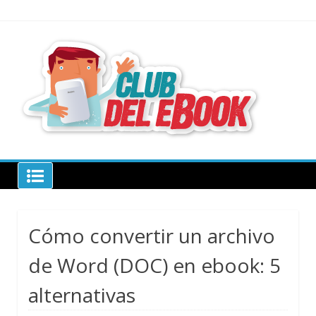
Skip
to
content
todo sobre
libros
electrónico
Club del ebook
Cómo convertir un archivo
de Word (DOC) en ebook: 5
alternativas