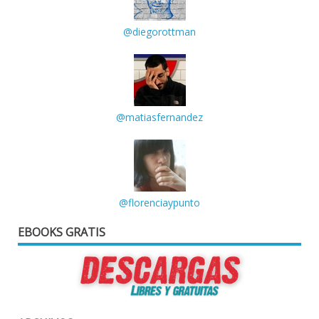
@diegorottman
@matiasfernandez
@florenciaypunto
EBOOKS GRATIS