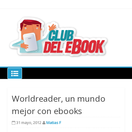
Skip
to
content
todo sobre
libros
electrónico
Club del ebook
Worldreader, un mundo
mejor con ebooks
31 mayo, 2012
Matias F