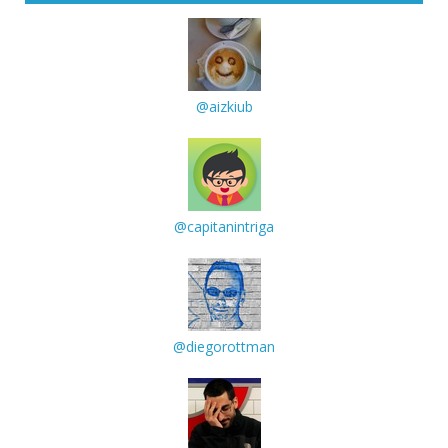
@aizkiub
@capitanintriga
@diegorottman