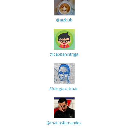
@aizkiub
@capitanintriga
@diegorottman
@matiasfernandez