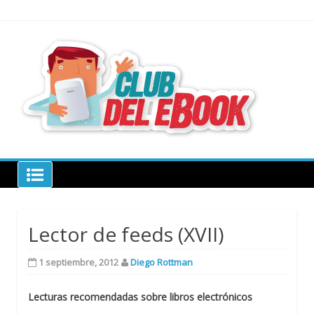
Skip
to
content
todo sobre
libros
electrónico
Club del ebook
Lector de feeds (XVII)
1 septiembre, 2012
Diego Rottman
Lecturas recomendadas sobre libros electrónicos